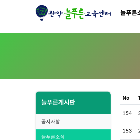
늘푸른
No
늘푸른게시판
154
공지사항
153
늘푸른소식