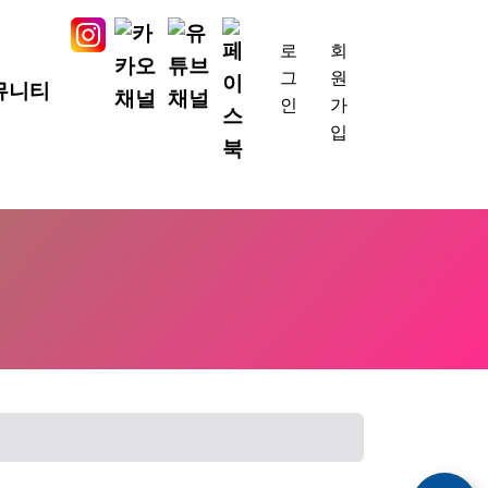
로
회
그
원
뮤니티
인
가
입