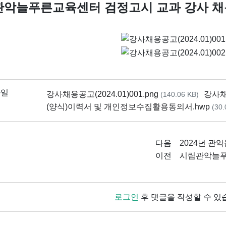
악늘푸른교육센터 검정고시 교과 강사 채용 
파일
강사채용공고(2024.01)001.png
강사채용
(140.06 KB)
(양식)이력서 및 개인정보수집활용동의서.hwp
(30.
다음
2024년 관
이전
시립관악늘푸
로그인
후 댓글을 작성할 수 있