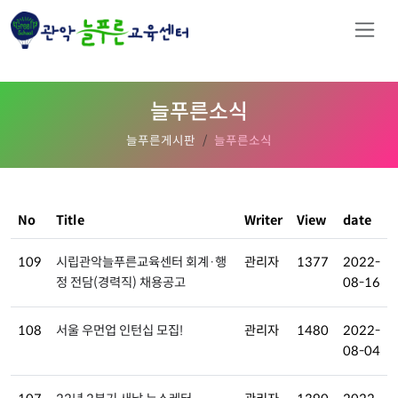
늘푸른소식
늘푸른게시판
늘푸른소식
No
Title
Writer
View
date
109
시립관악늘푸른교육센터 회계·행
관리자
1377
2022-
정 전담(경력직) 채용공고
08-16
108
서울 우먼업 인턴십 모집!
관리자
1480
2022-
08-04