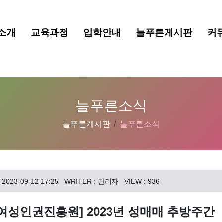
소개
교육과정
입학안내
늘푸른게시판
커
늘푸른소식
늘푸른게시판
늘푸른소식
 2023-09-12 17:25
WRITER : 관리자
VIEW : 936
여성인권진흥원] 2023년 성매매 추방주간