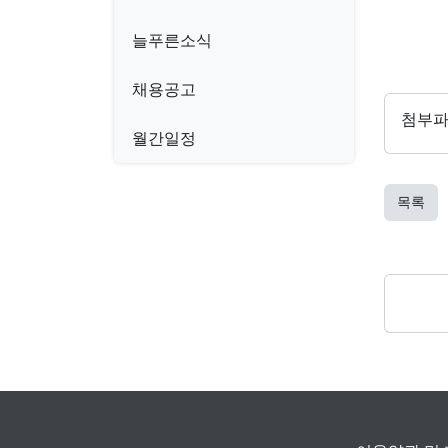
늘푸른소식
채용공고
첨부
월간일정
목록