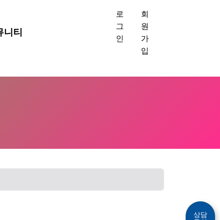
로
회
그
원
뮤니티
인
가
입
상담