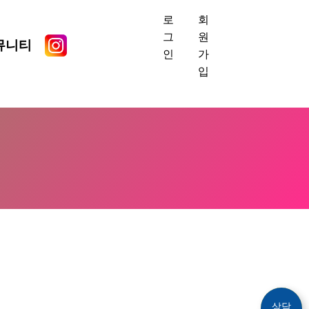
로
회
그
원
뮤니티
인
가
입
상담