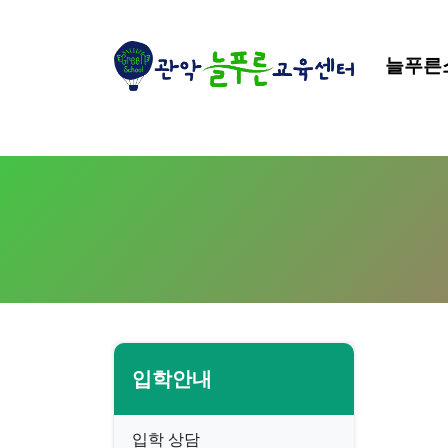
늘푸른
입학안내
입학 상담