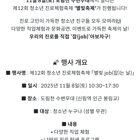
11월 8일(토) 도림천 수변무대
에서 열리는
제12회 청소년 진로체험축제
'별빛축제'
가 진행됩니다!
진로 고민이 가득한 청소년 친구들 모두 모여라🙌
다양한 직업체험과 문화공연, 이벤트로 가득한 축제의 날!
우리의 진로를 직접 ‘잡(job)’아보자구!
🌠 행사 개요
■ 행사명
: 제12회 청소년 진로체험축제 「별빛 job(잡)는 날)」
■
일시
: 2025년 11월 8일(토) 10:30~17:30
■
장소
: 도림천 수변무대 (신림역 인근 봉림교)
■
대상
: 청소년 누구나 (성별 무관)
■
내용
▪ 다양한 직업 체험
▪ 나만의 진로 탐색 프로그램